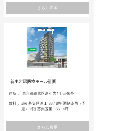
さらに表示
新小岩駅医療モール計画
​住所：
東京都葛飾区新小岩1丁目46番
​賃料：
2階 募集区画１ 33.16坪 調剤薬局（予
定） 3階 募集区画2 33.16坪…
さらに表示