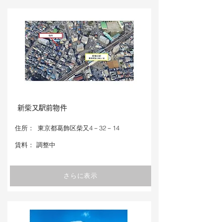
新柴又駅前物件
​住所：
東京都葛飾区柴又4－32－14
​賃料：
調整中
さらに表示