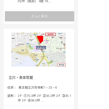
円/坪（税別） 4階 18,…
さらに表示
立川・泉体育館
​住所：
東京都立川市幸町1－23－6
​賃料：
2Ｆ ①70.3坪 2Ｆ ②35.2坪 2Ｆ ③35.1
坪 2Ｆ ④38.0坪 …