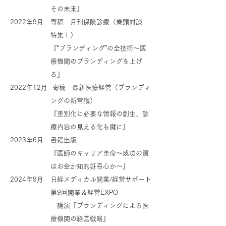
その未来』
2022年9月
寄稿 月刊保険診療（巻頭対談
特集Ⅰ）
『“ブランディング”の全技術～医
療機関のブランディングを上げ
る』
2022年12月
寄稿 最新医療経営（ブランディ
ングの新常識）
『差別化に必要な情報の創生、診
療内容の見える化も鍵に』
2023年6月
書籍出版
『医師のキャリア革命～成功の鍵
はお金か知的好奇心か～』
2024年9月
日経メディカル開業/経営サポート
第9回開業＆経営EXPO
講演『ブランディングによる医
療機関の経営戦略』