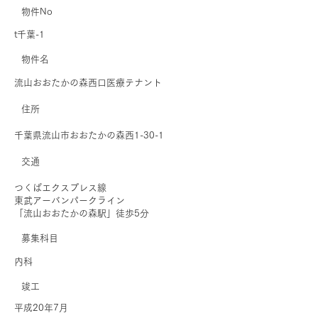
物件No
t千葉-1
​物件名
流山おおたかの森西口医療テナント
住所
千葉県流山市おおたかの森西1-30-1
交通
つくばエクスプレス線
東武アーバンパークライン
「流山おおたかの森駅」徒歩5分
募集科目
内科
​竣工
平成20年7月