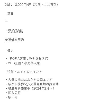
2階：13,000円/坪（税別・共益費別）
敷金
ー
契約形態
普通借家契約
備考
・1F/2F A区画：整形外科入居
・2F B区画：小児科入居
特徴・おすすめポイント
・人気の流山おおたかの森エリア
・駅から徒歩5分/交差点角地の好立地
・整形外科盛業中（2024年2月～）
・即入居可
・駅チカ