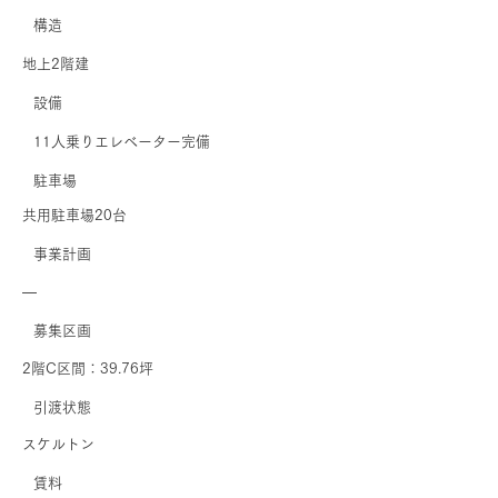
​構造
地上2階建
​設備
11人乗りエレベーター完備
駐車場
共用駐車場20台
事業計画
―
募集区画
2階C区間：39.76坪
引渡状態
スケルトン
賃料