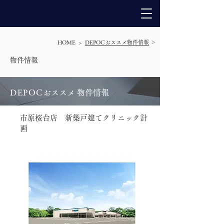
HOME >
DEPOCおススメ物件情報
＞
​物件情報
DEPO
C
おススメ 物件情報
市原桜台店 新築戸建てクリニック計
画