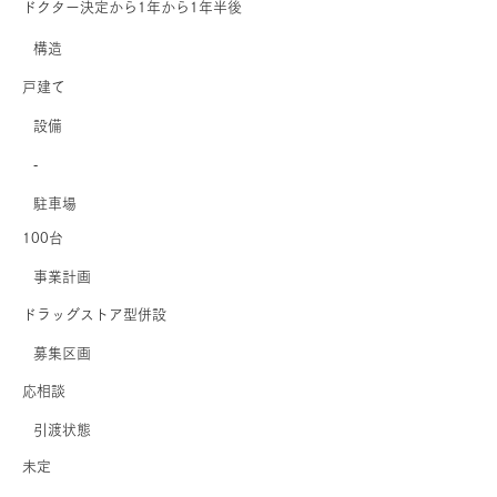
ドクター決定から1年から1年半後
​構造
戸建て
​設備
‐
駐車場
100台
事業計画
ドラッグストア型併設
募集区画
応相談
引渡状態
未定