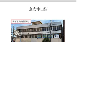
京成津田沼
稲毛海岸（一部居抜き区画有）