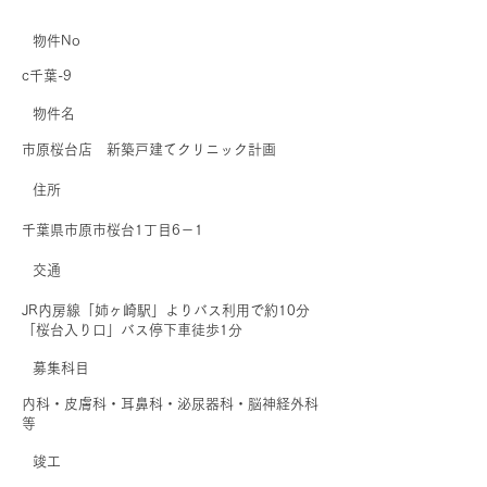
物件No
c千葉-9
​物件名
市原桜台店 新築戸建てクリニック計画
住所
千葉県市原市桜台1丁目6－1
交通
JR内房線「姉ヶ崎駅」よりバス利用で約10分
「桜台入り口」バス停下車徒歩1分
募集科目
内科・皮膚科・耳鼻科・泌尿器科・脳神経外科
等
​竣工