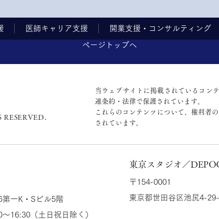
援
医師キャリア支援
開業支援・コンサルティング
ページトップへ
当ウェブサイトに掲載されているコンテ
連条約・法律で保護されています。
これらのコンテンツについて、権利者の
S RESERVED.
されています。
東京スタジオ／DEPOC 
〒154-0001
東京都世田谷区池尻4-29-
6第一K・Sビル5階
09:30～16:30（土日祝日除く）