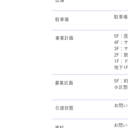
​設備
駐車場
駐車場
5F：
事業計画
4F：
3F：
2F：
1F：
地下1
5F：約
募集区画
※区割
お問い
引渡状態
お問い
賃料