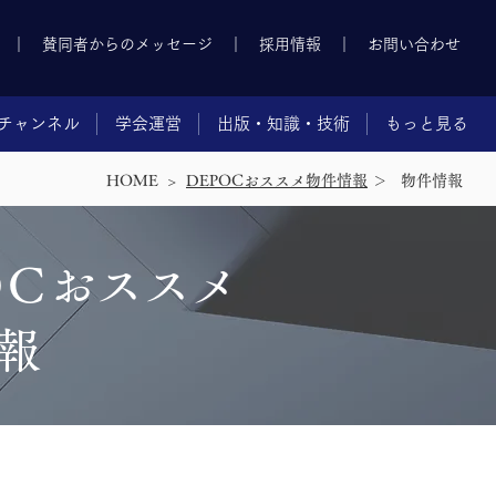
｜
賛同者からのメッセージ
｜
採用情報
｜
お問い合わせ
チャンネル
学会運営
出版・知識・技術
もっと見る
HOME >
DEPOCおススメ物件情報
＞
​物件情報
O
C
おススメ
報