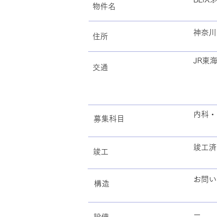
​物件名
神奈川
住所
JR東
交通
内科・
募集科目
竣工済
​竣工
お問い
​構造
ー