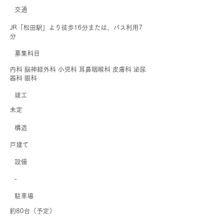
交通
JR「松田駅」より徒歩16分または、バス利用7
分
募集科目
内科 脳神経外科 小児科 耳鼻咽喉科 皮膚科 泌尿
器科 眼科
​竣工
未定
​構造
戸建て
​設備
‐
駐車場
約80台（予定）