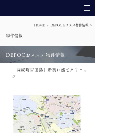
HOME >
DEPOCおススメ物件情報
＞
​物件情報
DEPO
C
おススメ 物件情報
「開成町吉田島」新築戸建てクリニッ
ク