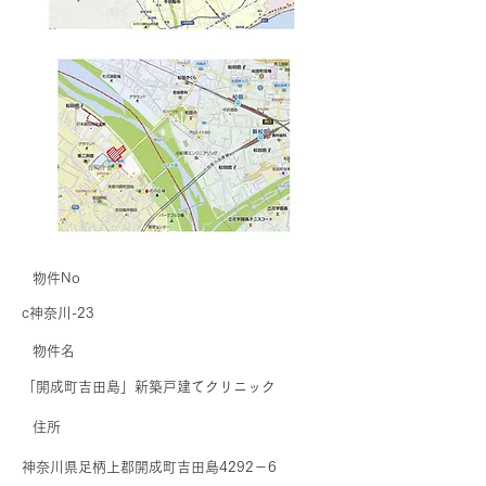
物件No
c神奈川-23
​物件名
「開成町吉田島」新築戸建てクリニック
住所
神奈川県足柄上郡開成町吉田島4292－6