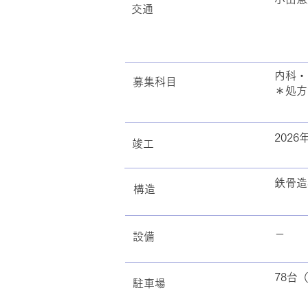
交通
内科・
募集科目
＊処方
202
​竣工
鉄骨造
​構造
－
​設備
78台
駐車場