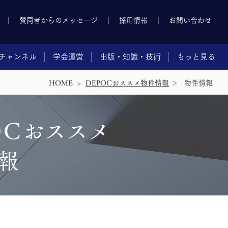
｜
賛同者からのメッセージ
｜
採用情報
｜
お問い合わせ
チャンネル
学会運営
出版・知識・技術
もっと見る
HOME >
DEPOCおススメ物件情報
＞
​物件情報
O
C
おススメ
報