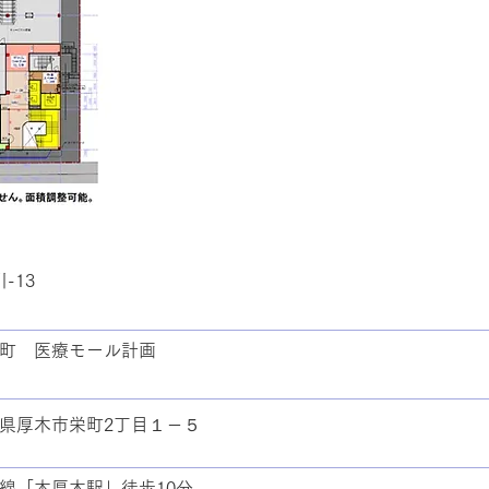
-13
町 医療モール計画
県厚木市栄町2丁目１－５
線「本厚木駅」徒歩10分