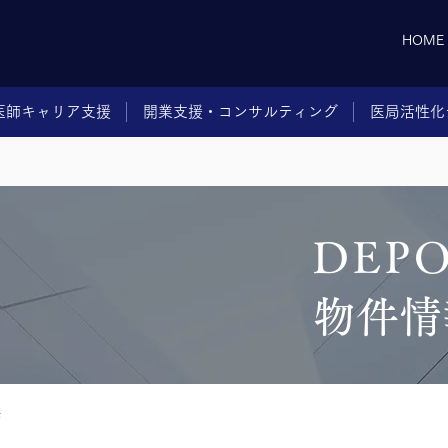
HOME
医師キャリア支援
開業支援・コンサルティング
医局活性化
DEP
物件情
画