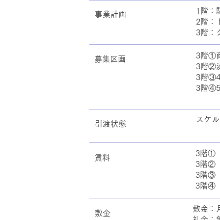
1階
事業計画
2階
3階：
3階①
募集区画
3階②
3階③4
3階④5
スケル
引渡状態
3階①
賃料
3階②
3階③
3階④
敷金：
敷金
礼金：