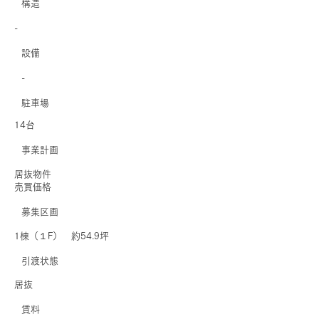
​構造
-
​設備
-
駐車場
14台
事業計画
居抜物件
売買価格
募集区画
1棟（１F） 約54.9坪
引渡状態
居抜
賃料