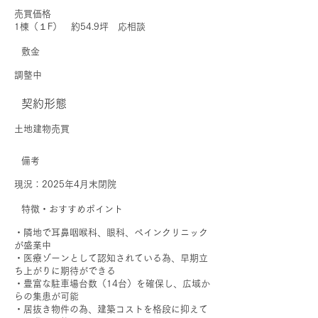
売買価格
1棟（１F） 約54.9坪 応相談
敷金
調整中
契約形態
土地建物売買
備考
現況：2025年4月末閉院
特徴・おすすめポイント
・隣地で耳鼻咽喉科、眼科、ペインクリニック
が盛業中
・医療ゾーンとして認知されている為、早期立
ち上がりに期待ができる
・豊富な駐車場台数（14台）を確保し、広域か
らの集患が可能
・居抜き物件の為、建築コストを格段に抑えて