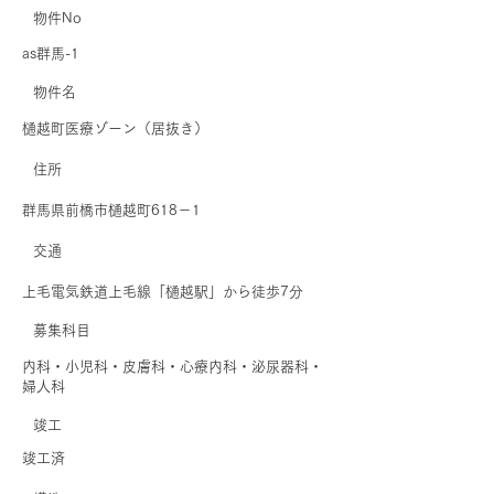
物件No
as群馬-1
​物件名
樋越町医療ゾーン（居抜き）
住所
群馬県前橋市樋越町618－1
交通
上毛電気鉄道上毛線「樋越駅」から徒歩7分
募集科目
内科・小児科・皮膚科・心療内科・泌尿器科・
婦人科
​竣工
竣工済