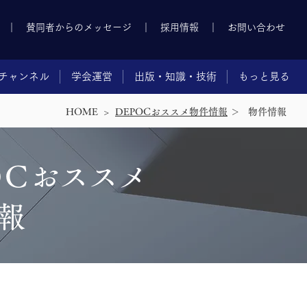
｜
賛同者からのメッセージ
｜
採用情報
｜
お問い合わせ
チャンネル
学会運営
出版・知識・技術
もっと見る
HOME >
DEPOCおススメ物件情報
＞
​物件情報
O
C
おススメ
報