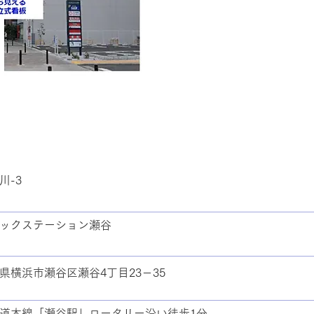
川-3
ックステーション瀬谷
県横浜市瀬谷区瀬谷4丁目23－35
道本線「瀬谷駅」ロータリー沿い徒歩1分