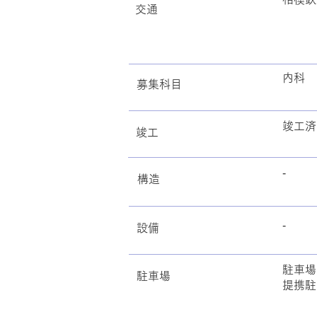
交通
内科
募集科目
竣工済
​竣工
‐
​構造
‐
​設備
駐車場
駐車場
提携駐