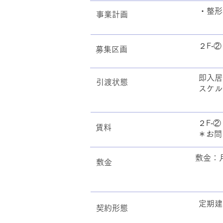
・整形
事業計画
２F‐②
募集区画
即入居
引渡状態
スケル
２F‐
賃料
＊お問
敷金：
敷金
定期建
契約形態