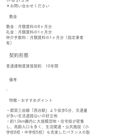
1F-B 37.5 坪
＊お問い合わせください
敷金
敷金：月額賃料の8ヶ月分
礼金：月額賃料の1ヶ月分
仲介手数料：月額賃料の1ヶ月分（指定業者
有）
契約形態
普通建物賃貸借契約 10年間
備考
‐
特徴・おすすめポイント
・都営三田線「西台駅」より徒歩5分、交通量
が多い生活道路沿いの好立地
・約1.0km圏内に大規模団地・住宅街が密集
し、高齢人口も多く、生活関連・公共施設（小
学校8校・中学校5校）も充実したバランスの取