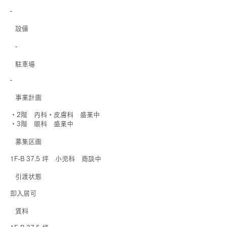
‐
​設備
‐
駐車場
‐
事業計画
・2階 内科・皮膚科 盛業中
・3階 眼科 盛業中
募集区画
1F-B 37.5 坪 小児科 商談中
引渡状態
即入居可
賃料