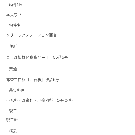
物件No
as東京-2
​物件名
クリニックステーション西台
住所
東京都板橋区髙島平一丁目55番5号
交通
都営三田線「西台駅」徒歩5分
募集科目
小児科・耳鼻科・心療内科・泌尿器科
​竣工
竣工済
​構造