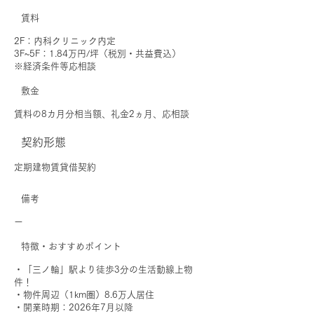
賃料
2F：内科クリニック内定
3F~5F：1.84万円/坪（税別・共益費込）
※経済条件等応相談
敷金
賃料の8カ月分相当額、礼金2ヵ月、応相談
契約形態
定期建物賃貸借契約
備考
ー
特徴・おすすめポイント
・「三ノ輪」駅より徒歩3分の生活動線上物
件！
・物件周辺（1km圏）8.6万人居住
・開業時期：2026年7月以降