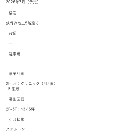
2026年7月（予定）
​構造
鉄骨造地上5階建て
​設備
ー
駐車場
ー
事業計画
2F~5F：クリニック（4区画）
1F:薬局
募集区画
2F~5F：43.45坪
引渡状態
スケルトン