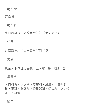
物件No
東京-8
​物件名
東日暮里（三ノ輪駅至近）（テナント）
住所
東京都荒川区東日暮里1丁目16
交通
東京メトロ日比谷線「三ノ輪」駅 徒歩3分
募集科目
・内科系・小児科・皮膚科・耳鼻科・整形外
科・眼科・脳外科・泌尿器科・婦人科・メンタ
ル・その他
​竣工