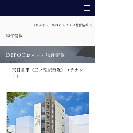
HOME >
DEPOCおススメ物件情報
＞
​物件情報
DEPO
C
おススメ 物件情報
東日暮里（三ノ輪駅至近）（テナン
ト）