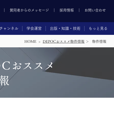
｜
賛同者からのメッセージ
｜
採用情報
｜
お問い合わせ
チャンネル
学会運営
出版・知識・技術
もっと見る
HOME >
DEPOCおススメ物件情報
＞
​物件情報
O
C
おススメ
報