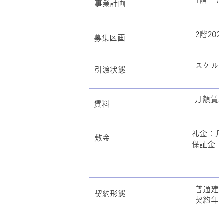
1階 
事業計画
2階20
募集区画
スケル
引渡状態
月額賃料
賃料
礼金：
敷金
保証金
普通建
契約形態
契約年