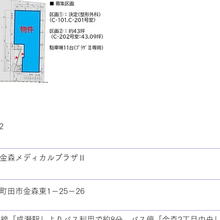
2
金森メディカルプラザⅡ
町田市金森東1－25－26
浜線「成瀬駅」よりバス利用で約8分 バス停「金森2丁目中央