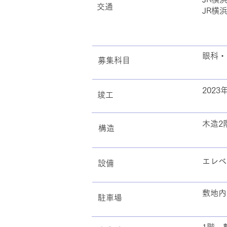
交通
JR横
眼科・
募集科目
2023
​竣工
木造2
​構造
エレベ
​設備
敷地内
駐車場