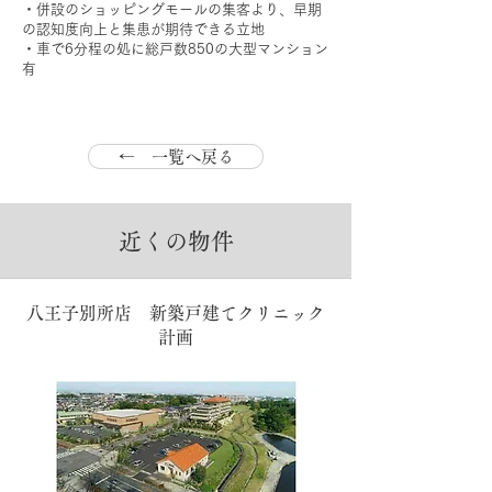
・併設のショッピングモールの集客より、早期
の認知度向上と集患が期待できる立地
・車で6分程の処に総戸数850の大型マンション
有
← 一覧へ戻る
近くの物件
八王子別所店 新築戸建てクリニック
計画