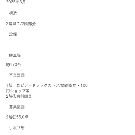
2025年3月
​構造
2階建て/2階部分
​設備
-
駐車場
約170台
事業計画
1階 ロピア・ドラッグストア/調剤薬局・100
円ショップ等
2階①歯科開業
募集区画
2階②55,0坪
引渡状態