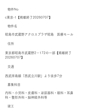
物件No
c東京-1【掲載終了20260707】
​物件名
昭島市武蔵野アクロスプラザ昭島 医療モール
住所
東京都昭島市武蔵野2－172の一部【掲載終了
20260707】
交通
西武拝島線「西武立川駅」より徒歩7分
募集科目
内科・小児科・皮膚科・泌尿器科・眼科・耳鼻
科・整形外科・脳神経外科等
​竣工