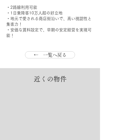
・2路線利用可能
・1日乗降客10万人超の好立地
・地元で愛される商店街沿いで、高い視認性と
集客力！
・安価な賃料設定で、早期の安定経営を実現可
能！
← 一覧へ戻る
近くの物件