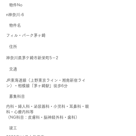
物件No
n神奈川-6
​物件名
フィル・パーク茅ヶ崎
住所
神奈川県茅ケ崎市新栄町5－2
交通
JR東海道線（上野東京ライン・湘南新宿ライ
ン）・相模線「茅ヶ崎駅」徒歩6分
募集科目
内科・婦人科・泌尿器科・小児科・耳鼻科・眼
科・心療内科等
（NG科目：皮膚科・脳神経外科・歯科）
​竣工