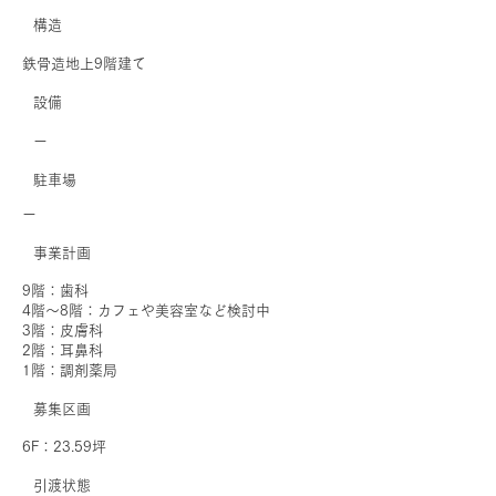
​構造
鉄骨造地上9階建て
​設備
ー
駐車場
ー
事業計画
9階：歯科
4階～8階：カフェや美容室など検討中
3階：皮膚科
2階：耳鼻科
1階：調剤薬局
募集区画
6F：23.59坪
引渡状態