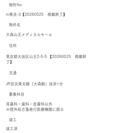
物件No
m東京-3【20260525 掲載終了】
​物件名
大森山王メディカルモール
住所
東京都大田区山王2-5-5 【20260525 掲載終
了】
交通
JR京浜東北線「大森駅」徒歩1分
募集科目
耳鼻科・歯科・皮膚科以外
※院外処方箋発行医療機関に限る
​竣工
竣工済