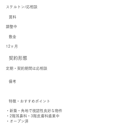
スケルトン/応相談
賃料
調整中
敷金
12ヶ月
契約形態
定期・契約期間は応相談
備考
特徴・おすすめポイント
・新築・角地で視認性良好な物件
・2階耳鼻科・3階皮膚科盛業中
・オープン済