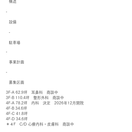
​構造
‐
​設備
‐
駐車場
‐
事業計画
‐
募集区画
3F-A 62.9坪 耳鼻科 商談中
3F-B 110.4坪 整形外科 商談中
4F-A 78.2坪 内科 決定 2026年12月開院
4F-B 34.6坪
4F-C 41.8坪
4F-D 34.6坪
＊４F C/D 心療内科・皮膚科 商談中