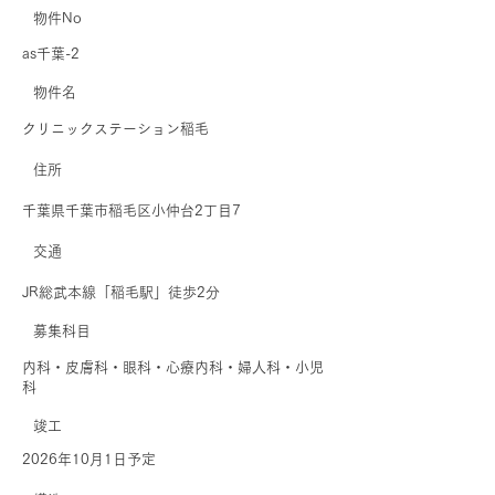
物件No
as千葉-2
​物件名
クリニックステーション稲毛
住所
千葉県千葉市稲毛区小仲台2丁目7
交通
JR総武本線「稲毛駅」徒歩2分
募集科目
内科・皮膚科・眼科・心療内科・婦人科・小児
科
​竣工
2026年10月1日予定