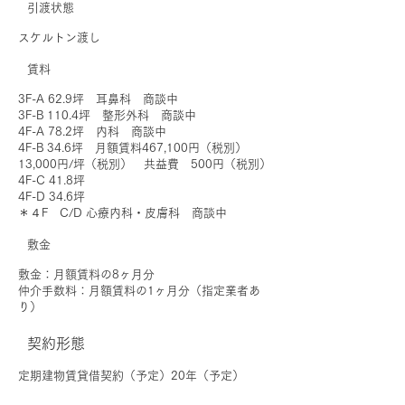
引渡状態
スケルトン渡し
賃料
3F-A 62.9坪 耳鼻科 商談中
3F-B 110.4坪 整形外科 商談中
4F-A 78.2坪 内科 商談中
4F-B 34.6坪 月額賃料467,100円（税別）
13,000円/坪（税別） 共益費 500円（税別）
4F-C 41.8坪
4F-D 34.6坪
＊４F C/D 心療内科・皮膚科 商談中
敷金
敷金：月額賃料の8ヶ月分
仲介手数料：月額賃料の1ヶ月分（指定業者あ
り）
契約形態
定期建物賃貸借契約（予定）20年（予定）