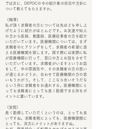
では次に、DEPOCの今の紹介業の状況や方針に
ついて教えてもらえますか。
（梅澤）
私が頂く求職者の方については先ほども申し上
げたように紹介がほとんどです。お友達や知人
の方から医師、看護師、医療従事者の方を紹介
いただいています。医療機関については、まず
求職者のヒアリングをして、求職者の希望に添
える医療機関を探します。探す際には実際に私
が医療機関に行って、窓口の方とお話をさせて
いただいています。求職者がいますというお話
をして、中の雰囲気や、その求職者の方の思い
が通じるかどうか、合わせて医療機関の方の思
いもうかがう。そして、ここなら合いそうだな
という所に求職者をお連れする。医療機関にと
っても求職者にとっても長く勤務できる所をポ
イントに置いています。
（安岡）
長く勤務していただくというのは、とっても良
いですね。求職者側にとっても、医療機関側に
とっても、双方にメリットがありますね。