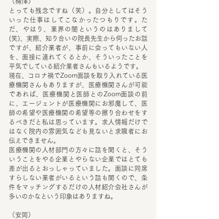
（梅澤）
とっても残念ですね（笑）。自分としてはそう
いった仕事はしてこなかったつもりです。た
だ、やはり、業界の闇というのはありまして
(笑)、実際、知り合いの院長先生から伺ったお話
ですが、紹介業者が、事前に会ってもいない人
を、面接に連れてくるとか、そういったことを
平気でしている紹介業者さんもいるようです。
現在、コロナ禍でZoom面談を取り入れている医
療機関さんもありますが、医療機関さんが可能
であれば、医療機関と医師とのZoom面談の前
に、エージェントが医療機関にお邪魔して、医
師の希望や医療機関の希望等の擦り合わせをす
るべきだと私は思っています。求人情報だけで
はなく院内の雰囲気なども見ないと求職者にお
伝えできません。
医療機関の人材部門の方々に話を聞くと、そう
いうことをやる企業とやらない企業ではとても
差が出るとおっしゃっていました。面談に同席
すらしない業者がいるという話も聞くので、条
件をマッチングするだけの人材紹介会社さんが
多いのかなという印象はありますね。
（安岡）