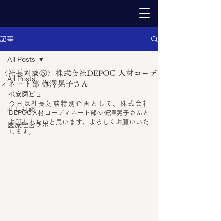
記事
All Posts
〈社長対談⑤〉株式会社DEPOC 人材コーデ
All Posts
ィネート部 梅澤晃子さん
インタビュー
（安岡）
今日は社長対談特別企画として、株式会社
社長対談
DEPOC人材コーディネート部の梅澤晃子さんと
お話ししたいと思います。よろしくお願いいた
医療経営ラボ
します。