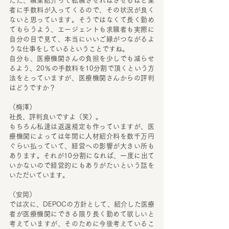
ただ、職業紹介って転職させればさせるほど業
者に手数料が入ってくるので、その状況が良く
ないと思っています。そうではなくて長く勤め
てもらうよう、エージェントも求職者も実際に
自分の目で見て、本当にいいご縁がつながるよ
うな仕事をしているということですね。
自分も、医療機関さんの負担を少しでも減らせ
るよう、20％の手数料を10分割で頂くという方
法をとっていますが、医療機関さんからの評判
はどうですか？
（梅澤）
社長、評判良いですよ（笑）。
もちろん私達は返還規定も作っていますが、医
療機関によっては年間に人材紹介料を数千万円
ぐらい払っていて、経営への影響が大きい所も
あります。それが10分割になれば、一度に出て
いかないので経営的にもありがたいという話を
いただいています。
（安岡）
では次に、DEPOCの方針として、紹介した医療
者が医療機関にできる限り長く勤めて欲しいと
考えていますが、そのために今後考えているこ