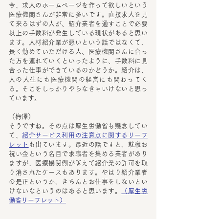
今、求人のホームページを作って欲しいという
医療機関さんが非常に多いです。直接求人を見
て来るはずの人が、紹介業者を通すことで必要
以上の手数料が発生している現状があると思い
ます。人材紹介業が悪いという話ではなくて、
長く勤めていただける人、医療機関さんに合っ
た方を連れていくといったように、手数料に見
合った仕事ができているのかどうか。紹介は、
人の人生にも医療機関の経営にも関わってく
る。そこをしっかりやらなきゃいけないと思っ
ています。
（梅澤）
そうですね。その点は厚生労働省も懸念してい
て、
紹介サービス利用の注意点に関するリーフ
レット
も出ています。最近の話ですと、就職お
祝い金という名目で求職者を集める業者があり
ますが、医療機関側が訴えて紹介業の許可を取
り消されたケースもあります。やはり紹介業者
の是正というか、きちんとお仕事をしないとい
けないなというのはあると思います。
（厚生労
働省リーフレット）