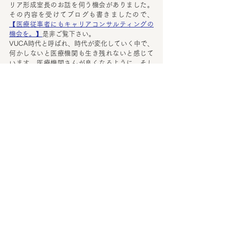
リア形成室長のお話を伺う機会がありました。
その内容を受けてブログも書きましたので、
【医療従事者にもキャリアコンサルティングの
機会を。】
是非ご覧下さい。
VUCA時代と呼ばれ、時代が変化していく中で、
何かしないと医療機関も生き残れないと感じて
います。医療機関さんが良くなるように、そし
て求職者の方が心地よい環境で働けるよう、エ
ージェントという紹介業だけではなくお手伝い
できればと思っています。
（安岡）
保険点数は年々下がっていますし、高齢化で医
療費は増えています。厳しい状況の中、医療機
関が地域で生き残るための努力はとても重要で
すね。
うちも人材紹介業だけではなく、ホームページ
でどうPRしていくのか。求人に対してもどうPR
してどう定着を図っていくのか。そういったこ
とを全体的に考えて、うまく医療機関さんのサ
ポートができればと思っていますので、これか
らもよろしくお願いいたします。
（梅澤）