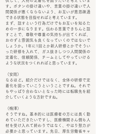
供して、人材の定着化を図りたいと考えていま
す。ボタンの掛け違いや、言葉の掛け違いで人
間関係が悪くならないよう、お互いが意思疎通
できる状態を目指せればと考えています。
まず、話すという行為だけでもお互いを知るた
めの一歩になります。伝わる言葉できちんと話
すことで、尊敬や尊重の気持ちが出てくれば、
おのずと雰囲気も良くなっていくのではないで
しょうか。1年に1回とか新人研修とかでそうい
った研修を入れて、ガス抜きしつつ人間関係の
定着化、信頼関係、チームとしてやっていける
ような状況をつくれればと思っています。
（安岡）
なるほど。紹介だけではなく、全体の研修で定
着化を図っていこうということですね。それで
もやっぱり合わないとなった時には転職先を紹
介していくような方針ですね。
（梅澤）
そうですね。基本的には医療者の方には長く勤
めていただきたいですし、医療機関さん側も人
材を受け入れて終わりではなく、やはり努力が
必要かと思っています。先日、厚生労働省キャ